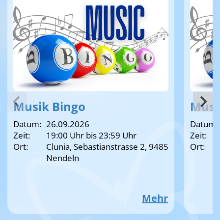
Musik Bingo
Musi
Datum:
26.09.2026
Datum:
Zeit:
19:00 Uhr bis 23:59 Uhr
Zeit:
Ort:
Clunia, Sebastianstrasse 2, 9485
Ort:
Nendeln
Mehr