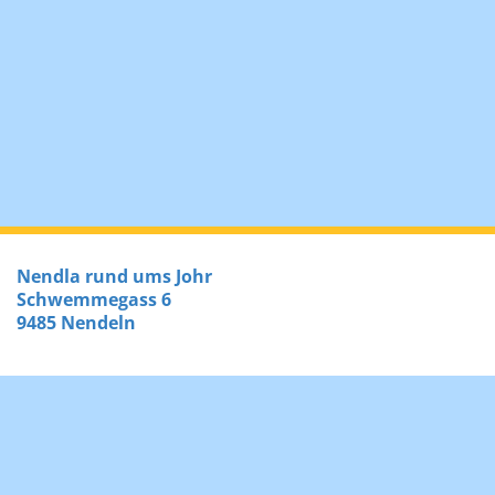
Nendla rund ums Johr
Schwemmegass 6
9485 Nendeln
Tel.:
+423 373 46 53
E-Mail:
info@nendla.li
Instagram
Statuten
Impressum